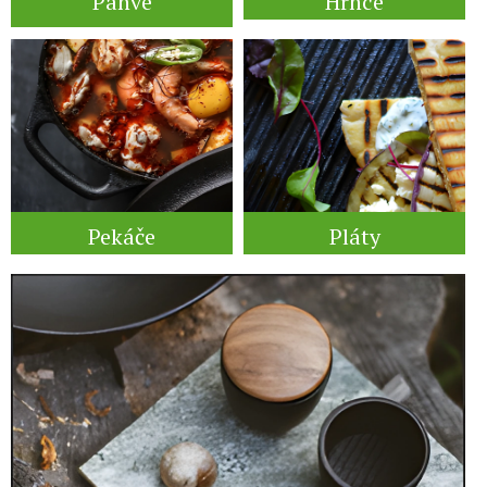
Pánve
Hrnce
Pekáče
Pláty