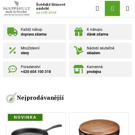
Přejít na obsah
Švédské litinové
Hledat
NÁKUPN
nádobí
na celý život
Každý nákup
K nákupu
doprava zdarma
dárek zdarma
Množstevní
Nádobí skutečně
slevy
skladem
Poradenství
Kamenná
+420 604 100 318
prodejna
Nejprodávanější
NOVINKA