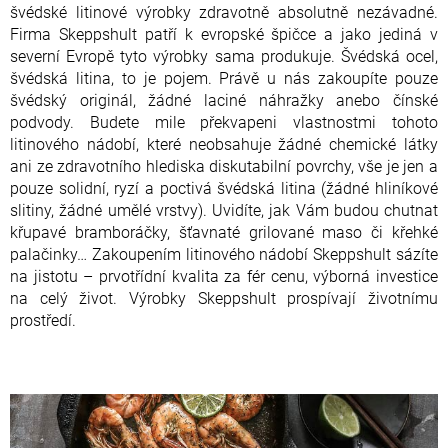
švédské litinové výrobky zdravotně absolutně nezávadné.
Firma Skeppshult patří k evropské špičce a jako jediná v
severní Evropě tyto výrobky sama produkuje. Švédská ocel,
švédská litina, to je pojem. Právě u nás zakoupíte pouze
švédský originál, žádné laciné náhražky anebo čínské
podvody. Budete mile překvapeni vlastnostmi tohoto
litinového nádobí, které neobsahuje žádné chemické látky
ani ze zdravotního hlediska diskutabilní povrchy, vše je jen a
pouze solidní, ryzí a poctivá švédská litina (žádné hliníkové
slitiny, žádné umělé vrstvy). Uvidíte, jak Vám budou chutnat
křupavé bramboráčky, šťavnaté grilované maso či křehké
palačinky… Zakoupením litinového nádobí Skeppshult sázíte
na jistotu – prvotřídní kvalita za fér cenu, výborná investice
na celý život. Výrobky Skeppshult prospívají životnímu
prostředí.