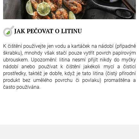
JAK PEČOVAT O LITINU
K čištění používejte jen vodu a kartáček na nádobí (případně
škrabku), mnohdy však stačí pouze vytřít povrch papírovým
ubrouskem. Upozornění: litina nesmí přijít nikdy do myčky
nádobí anebo používat k čištění jakékoli mycí a čisticí
prostředky, taktéž je dobře, když je tato litina (čistý přírodní
produkt bez umělého povrchu či povlaku) promaštěna a
často používána.
Zápatí