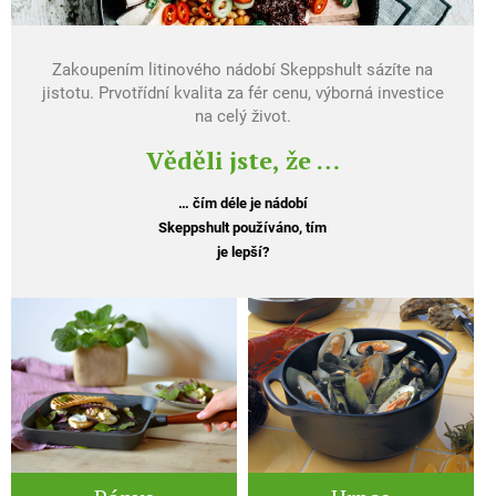
Zakoupením litinového nádobí Skeppshult sázíte na
jistotu. Prvotřídní kvalita za fér cenu, výborná investice
na celý život.
Věděli jste, že …
… čím déle je nádobí
Skeppshult používáno, tím
je lepší?