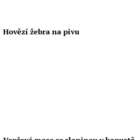
Hovězí žebra na pivu
Vepřové maso se slaninou v kapustě