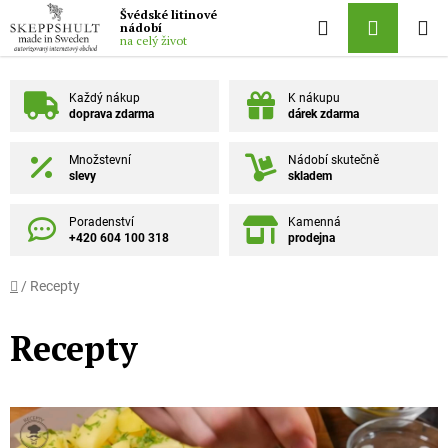
Přejít na obsah
Švédské litinové
Hledat
NÁKUPN
nádobí
na celý život
Každý nákup
K nákupu
doprava zdarma
dárek zdarma
Množstevní
Nádobí skutečně
slevy
skladem
Poradenství
Kamenná
+420 604 100 318
prodejna
Domů
/
Recepty
Recepty
Výpis článků