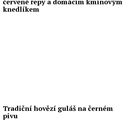
červené řepy a domácím kmínovým
knedlíkem
Tradiční hovězí guláš na černém
pivu