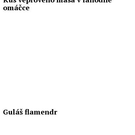
omáčce
Guláš flamendr