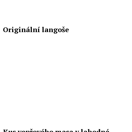
Originální langoše
Kus vepřového masa v lahodné