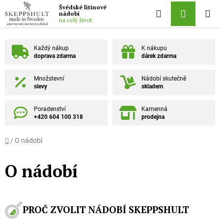
Přejít na obsah
Švédské litinové
Hledat
NÁKUPN
nádobí
na celý život
Každý nákup
K nákupu
doprava zdarma
dárek zdarma
Množstevní
Nádobí skutečně
slevy
skladem
Poradenství
Kamenná
+420 604 100 318
prodejna
Domů
/
O nádobí
O nádobí
PROČ ZVOLIT NÁDOBÍ SKEPPSHULT