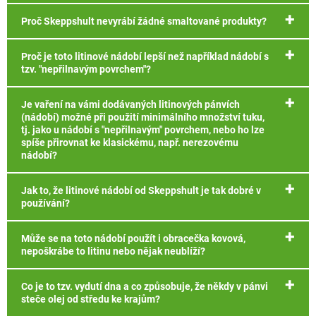
Proč Skeppshult nevyrábí žádné smaltované produkty?
Proč je toto litinové nádobí lepší než například nádobí s
tzv. "nepřilnavým povrchem"?
Je vaření na vámi dodávaných litinových pánvích
(nádobí) možné při použití minimálního množství tuku,
tj. jako u nádobí s "nepřilnavým" povrchem, nebo ho lze
spíše přirovnat ke klasickému, např. nerezovému
nádobí?
Jak to, že litinové nádobí od Skeppshult je tak dobré v
používání?
Může se na toto nádobí použít i obracečka kovová,
nepoškrábe to litinu nebo nějak neublíží?
Co je to tzv. vydutí dna a co způsobuje, že někdy v pánvi
steče olej od středu ke krajům?