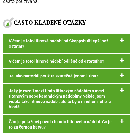
často používána.
ČASTO KLADENÉ OTÁZKY
V čem je toto litinové nádobí od Skeppshult lepší než
ostatní?
V čem je toto litinové nádobí odlišné od ostatního?
Je jako materiál použita skutečně jenom litina?
Jaký je rozdíl mezi tímto litinovým nádobím a mezi
titanovým nebo keramickým nádobím? Někde jsem
viděla také litinové nádobí, ale to bylo mnohem lehčí a
hladší.
Čím je potažený povrch tohoto litinového nádobí. Co je
to za černou barvu?