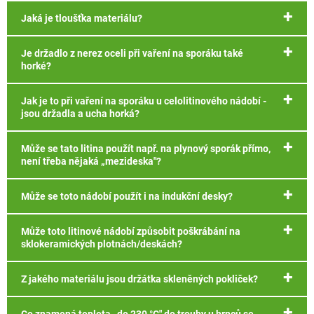
Jaká je tloušťka materiálu?
Je držadlo z nerez oceli při vaření na sporáku také
horké?
Jak je to při vaření na sporáku u celolitinového nádobí -
jsou držadla a ucha horká?
Může se tato litina použít např. na plynový sporák přímo,
není třeba nějaká „mezideska"?
Může se toto nádobí použít i na indukční desky?
Může toto litinové nádobí způsobit poškrábání na
sklokeramických plotnách/deskách?
Z jakého materiálu jsou držátka skleněných pokliček?
Co znamená teplota „do 230 °C" do trouby u hrnců se