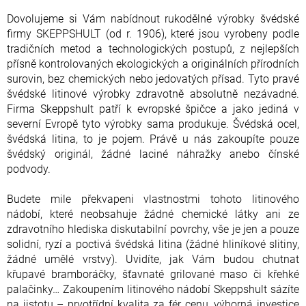
Dovolujeme si Vám nabídnout rukodělné výrobky švédské
firmy SKEPPSHULT (od r. 1906), které jsou vyrobeny podle
tradičních metod a technologických postupů, z nejlepších
přísně kontrolovaných ekologických a originálních přírodních
surovin, bez chemických nebo jedovatých přísad. Tyto pravé
švédské litinové výrobky zdravotně absolutně nezávadné.
Firma Skeppshult patří k evropské špičce a jako jediná v
severní Evropě tyto výrobky sama produkuje. Švédská ocel,
švédská litina, to je pojem. Právě u nás zakoupíte pouze
švédský originál, žádné laciné náhražky anebo čínské
podvody.
Budete mile překvapeni vlastnostmi tohoto litinového
nádobí, které neobsahuje žádné chemické látky ani ze
zdravotního hlediska diskutabilní povrchy, vše je jen a pouze
solidní, ryzí a poctivá švédská litina (žádné hliníkové slitiny,
žádné umělé vrstvy). Uvidíte, jak Vám budou chutnat
křupavé bramboráčky, šťavnaté grilované maso či křehké
palačinky… Zakoupením litinového nádobí Skeppshult sázíte
na jistotu – prvotřídní kvalita za fér cenu, výborná investice