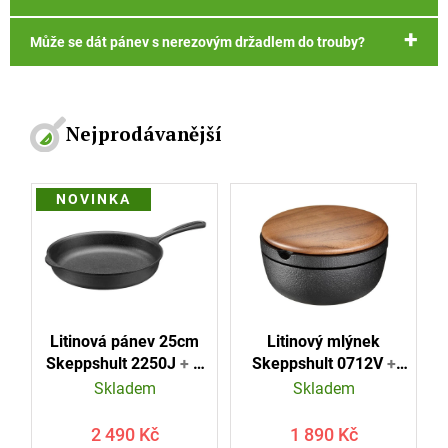
Může se dát pánev s nerezovým držadlem do trouby?
Nejprodávanější
NOVINKA
Litinový mlýnek
Litinová pánev 25cm
Skeppshult 0712V
+
Skeppshult 2250J
+ K
Čistící štětec zdarma +
celému nákupu jeden
Skladem
Skladem
Plátěná taška s logem
značkový nůž zdarma
Skeppshult zdarma
+ Plátěná taška s
1 890 Kč
2 490 Kč