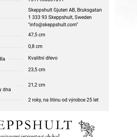
Skeppshult Gjuteri AB, Bruksgatan
1 333 93 Skeppshult, Sweden
"info@skeppshult.com"
47,5 cm
0,8 cm
Kvalitní dřevo
dla
23,5 cm
21,2 cm
y dna
2 roky, na litinu od výrobce 25 let