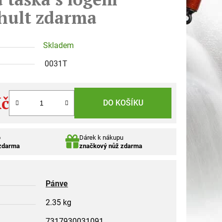
hult zdarma
Skladem
0031T
Kč
DO KOŠÍKU
p
Dárek k nákupu
 zdarma
značkový nůž zdarma
Pánve
2.35 kg
7317930031091