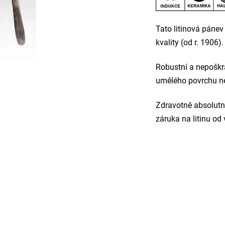
Tato litinová pánev 
kvality (od r. 1906).
Robustní a nepoškr
umělého povrchu neb
Zdravotně absolutně
záruka na litinu od