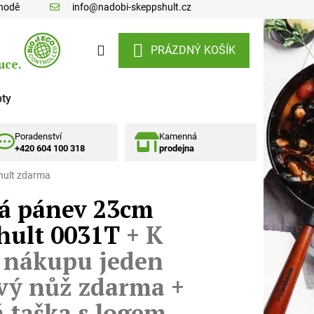
ohodě
info@nadobi-skeppshult.cz
Hledat
PRÁZDNÝ KOŠÍK
uce.
NÁKUPNÍ KOŠÍK
ty
Poradenství
Kamenná
+420 604 100 318
prodejna
hult zdarma
vá pánev 23cm
hult 0031T
+ K
 nákupu jeden
vý nůž zdarma +
 taška s logem