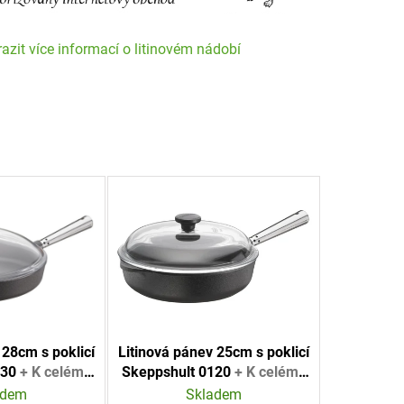
azit více informací o litinovém nádobí
 28cm s poklicí
Litinová pánev 25cm s poklicí
130
+ K celému
Skeppshult 0120
+ K celému
 značkový nůž
nákupu jeden značkový nůž
adem
Skladem