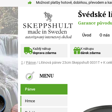
Přejít na obsah
Možnost platby hotově, dobírkou, převodem a kar
Švédské l
Garance původu 
Úvod
O nás
Každý nákup
K nákupu
doprava zdarma
dárek zdarma
Domů
/
Pánve
/
Litinová pánev 23cm Skeppshult 0031T
+ K ce
Postranní panel
Kategorie
Přeskočit kategorie
Pánve
Hrnce