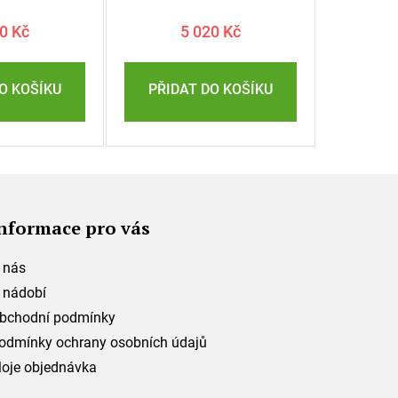
těná taška s
zdarma + Plátěná taška s
shult zdarma
logem Skeppshult zdarma
0 Kč
5 020 Kč
nformace pro vás
 nás
 nádobí
bchodní podmínky
odmínky ochrany osobních údajů
oje objednávka