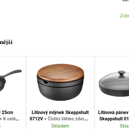
Zobr
nější
Litinový mlýnek Skeppshult
Litinová pánev
v 25cm
0712V
+ Čistící štětec zdarma
Skeppshult 0
+ K celému
+ Plátěná taška s logem
nákupu jeden
čkový nůž
Skladem
Skl
m