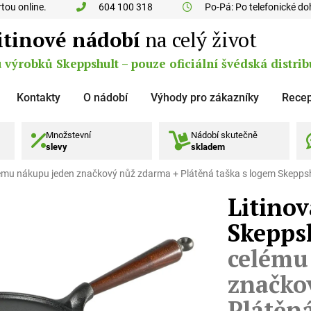
tou online.
604 100 318
Po-Pá: Po telefonické d
itinové nádobí
na celý život
výrobků Skeppshult – pouze oficiální švédská distrib
Kontakty
O nádobí
Výhody pro zákazníky
Recep
Množstevní
Nádobí skutečně
slevy
skladem
lému nákupu jeden značkový nůž zdarma + Plátěná taška s logem Skepps
Litino
Skepps
celému
značko
Plátěná