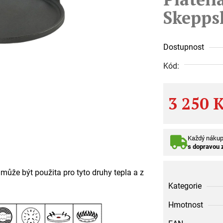
Skepps
Dostupnost
Kód:
3 250 
Měrná cena:
Každý náku
s dopravou
 může být použita pro tyto druhy tepla a z
Kategorie
Hmotnost