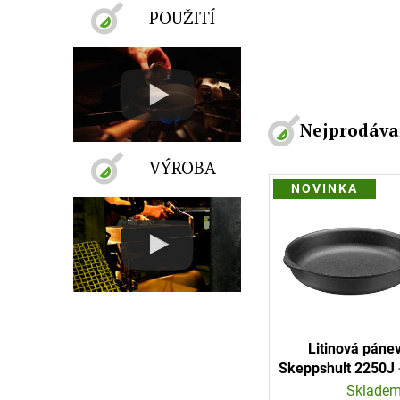
Nejprodáva
NOVINKA
Litinová páne
Skeppshult 2250J
nákupu jeden zna
Sklade