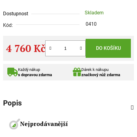
Skladem
Dostupnost
0410
Kód:
4 760 Kč
DO KOŠÍKU
Měrná cena:
Každý nákup
Dárek k nákupu
s dopravou zdarma
značkový nůž zdarma
Popis
Nejprodávanější