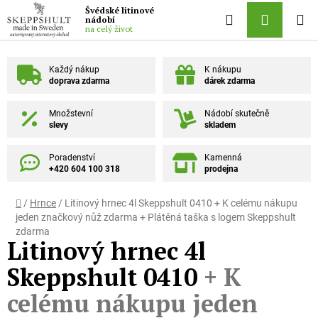
Přejít na obsah
Švédské litinové
Hledat
NÁKUPN
nádobí
na celý život
Každý nákup
K nákupu
doprava zdarma
dárek zdarma
Množstevní
Nádobí skutečně
slevy
skladem
Poradenství
Kamenná
+420 604 100 318
prodejna
Domů
/
Hrnce
/
Litinový hrnec 4l Skeppshult 0410
+ K celému nákupu
jeden značkový nůž zdarma + Plátěná taška s logem Skeppshult
zdarma
Litinový hrnec 4l
Skeppshult 0410
+ K
celému nákupu jeden