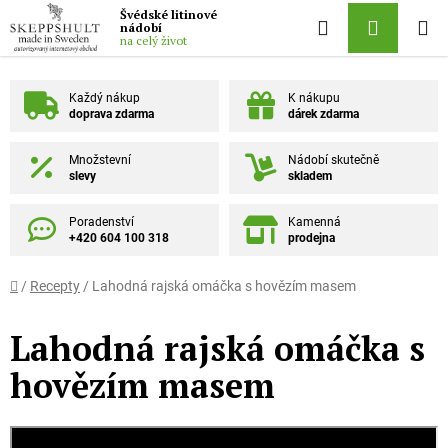
Přejít na obsah
Švédské litinové
Hledat
NÁKUPN
nádobí
na celý život
Každý nákup
K nákupu
doprava zdarma
dárek zdarma
Množstevní
Nádobí skutečně
slevy
skladem
Poradenství
Kamenná
+420 604 100 318
prodejna
Domů
/
Recepty
/
Lahodná rajská omáčka s hovězím masem
Lahodná rajská omáčka s
hovězím masem