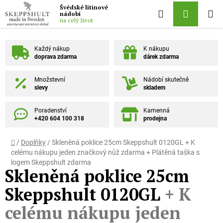
Přejít na obsah
Švédské litinové
Hledat
NÁKUPN
nádobí
na celý život
Každý nákup
K nákupu
doprava zdarma
dárek zdarma
Množstevní
Nádobí skutečně
slevy
skladem
Poradenství
Kamenná
+420 604 100 318
prodejna
Domů
/
Doplňky
/
Skleněná poklice 25cm Skeppshult 0120GL
+ K
celému nákupu jeden značkový nůž zdarma + Plátěná taška s
logem Skeppshult zdarma
Skleněná poklice 25cm
Skeppshult 0120GL
+ K
celému nákupu jeden