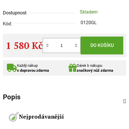
Skladem
Dostupnost
0120GL
Kód:
1 580 Kč
DO KOŠÍKU
Měrná cena:
Každý nákup
Dárek k nákupu
s dopravou zdarma
značkový nůž zdarma
Popis
Nejprodávanější